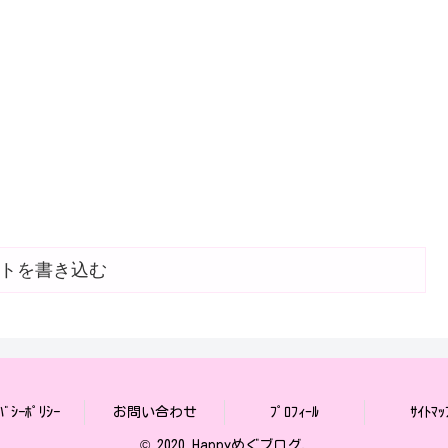
トを書き込む
ﾊﾞｼｰﾎﾟﾘｼｰ
お問い合わせ
ﾌﾟﾛﾌｨ-ﾙ
ｻｲﾄﾏｯ
© 2020 Happyめぐブログ.