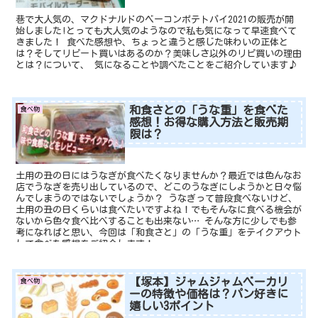
巷で大人気の、マクドナルドのベーコンポテトパイ2021の販売が開
始しました!とっても大人気のようなので私も気になって早速食べて
きました！ 食べた感想や、ちょっと違うと感じた味わいの正体と
は？そしてリピート買いはあるのか？美味しさ以外のリピ買いの理由
とは？について、 気になることや調べたことをご紹介しています♪
和食さとの「うな重」を食べた
食べ物
感想！お得な購入方法と販売期
限は？
土用の丑の日にはうなぎが食べたくなりませんか？最近では色んなお
店でうなぎを売り出しているので、どこのうなぎにしようかと日々悩
んでしまうのではないでしょうか？ うなぎって普段食べないけど、
土用の丑の日くらいは食べたいですよね！でもそんなに食べる機会が
ないから色々食べ比べすることも出来ない… そんな方に少しでも参
考になればと思い、今回は「和食さと」の「うな重」をテイクアウト
して食べた感想をご紹介します！
【塚本】ジャムジャムベーカリ
食べ物
ーの特徴や価格は？パン好きに
嬉しい3ポイント