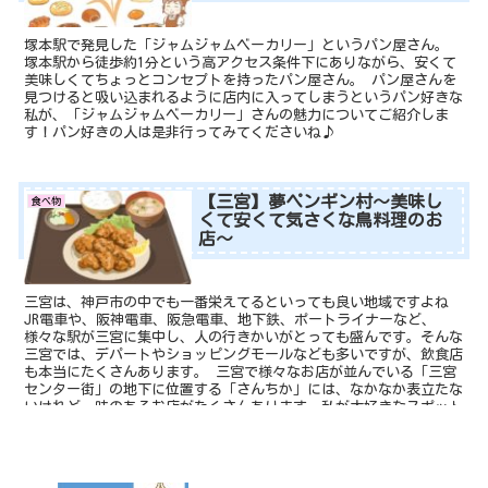
塚本駅で発見した「ジャムジャムベーカリー」というパン屋さん。
塚本駅から徒歩約1分という高アクセス条件下にありながら、安くて
美味しくてちょっとコンセプトを持ったパン屋さん。 パン屋さんを
見つけると吸い込まれるように店内に入ってしまうというパン好きな
私が、「ジャムジャムベーカリー」さんの魅力についてご紹介しま
す！パン好きの人は是非行ってみてくださいね♪
【三宮】夢ペンギン村～美味し
食べ物
くて安くて気さくな鳥料理のお
店～
三宮は、神戸市の中でも一番栄えてるといっても良い地域ですよね
JR電車や、阪神電車、阪急電車、地下鉄、ポートライナーなど、
様々な駅が三宮に集中し、人の行きかいがとっても盛んです。そんな
三宮では、デパートやショッピングモールなども多いですが、飲食店
も本当にたくさんあります。 三宮で様々なお店が並んでいる「三宮
センター街」の地下に位置する「さんちか」には、なかなか表立たな
いけれど、味のあるお店がたくさんあります。私が大好きなスポット
のひとつでもあります！ 今日は、そのさんちかにある、鳥料理の美
味しい「夢ペンギン村」についてご紹介します。