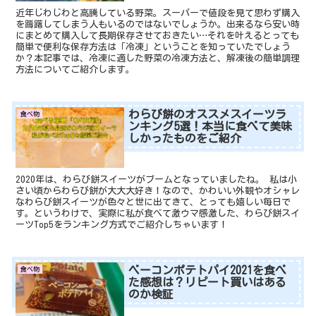
近年じわじわと高騰している野菜。スーパーで値段を見て思わず購入
を躊躇してしまう人もいるのではないでしょうか。出来るなら安い時
にまとめて購入して長期保存させておきたい…それを叶えるとっても
簡単で便利な保存方法は「冷凍」ということを知っていたでしょう
か？本記事では、冷凍に適した野菜の冷凍方法と、解凍後の簡単調理
方法についてご紹介します。
わらび餅のオススメスイーツラ
食べ物
ンキング5選！本当に食べて美味
しかったものをご紹介
2020年は、わらび餅スイーツがブームとなっていましたね。 私は小
さい頃からわらび餅が大大大好き！なので、かわいい外観やオシャレ
なわらび餅スイーツが色々と世に出てきて、とっても嬉しい毎日で
す。というわけで、実際に私が食べて激ウマ感激した、わらび餅スイ
ーツTop5をランキング方式でご紹介しちゃいます！
ベーコンポテトパイ2021を食べ
食べ物
た感想は？リピート買いはある
のか検証