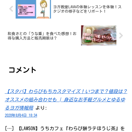
ヨガ教室LAVAの体験レッスンを体験！ス
タジオの様子などをリポート！
和食さとの「うな重」を食べた感想！お
得な購入方法と販売期限は？
コメント
【スタバ】わらびもちカスタマイズ！いつまで？値段は？
オススメの組み合わせも | 身近なお手軽グルメとゆるゆ
るヨガ情報局
より:
2020年8月4日 18:34
[…] 【LAWSON】うちカフェ『わらび餅ラテほうじ茶』を