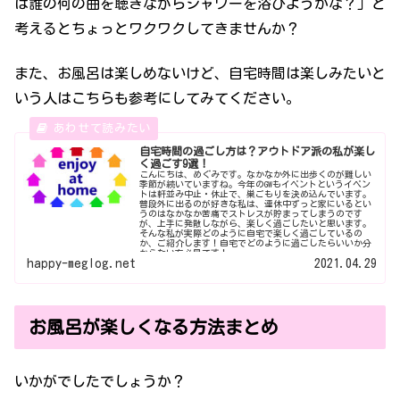
は誰の何の曲を聴きながらシャワーを浴びようかな？」と
考えるとちょっとワクワクしてきませんか？
また、お風呂は楽しめないけど、自宅時間は楽しみたいと
いう人はこちらも参考にしてみてください。
自宅時間の過ごし方は？アウトドア派の私が楽し
く過ごす9選！
こんにちは、めぐみです。なかなか外に出歩くのが難しい
季節が続いていますね。今年のGWもイベントというイベン
トは軒並み中止・休止で、巣ごもりを決め込んでいます。
普段外に出るのが好きな私は、連休中ずっと家にいるとい
うのはなかなか苦痛でストレスが貯まってしまうのです
が、上手に発散しながら、楽しく過ごしたいと思います。
そんな私が実際どのように自宅で楽しく過ごしているの
か、ご紹介します！自宅でどのように過ごしたらいいか分
からない方必見です！
happy-meglog.net
2021.04.29
お風呂が楽しくなる方法まとめ
いかがでしたでしょうか？