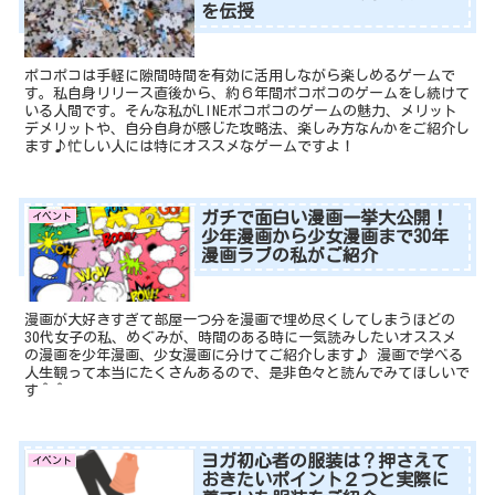
を伝授
ポコポコは手軽に隙間時間を有効に活用しながら楽しめるゲームで
す。私自身リリース直後から、約６年間ポコポコのゲームをし続けて
いる人間です。そんな私がLINEポコポコのゲームの魅力、メリット
デメリットや、自分自身が感じた攻略法、楽しみ方なんかをご紹介し
ます♪忙しい人には特にオススメなゲームですよ！
ガチで面白い漫画一挙大公開！
イベント
少年漫画から少女漫画まで30年
漫画ラブの私がご紹介
漫画が大好きすぎて部屋一つ分を漫画で埋め尽くしてしまうほどの
30代女子の私、めぐみが、時間のある時に一気読みしたいオススメ
の漫画を少年漫画、少女漫画に分けてご紹介します♪ 漫画で学べる
人生観って本当にたくさんあるので、是非色々と読んでみてほしいで
す＾＾
ヨガ初心者の服装は？押さえて
イベント
おきたいポイント２つと実際に