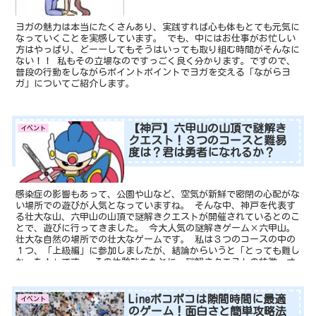
ヨガの魅力は本当にたくさんあり、実践すれば心も体もとても元気に
なっていくことを実感しています。 でも、中にはお仕事がお忙しい
方はやっぱり、どーーしてもそうはいっても取り組む時間がそんなに
ない！！ 私もその立場なのですっごく良く分かります。ですので、
普段の行動をしながらポイントポイントでヨガを交える「ながらヨ
ガ」についてご紹介します。
【神戸】六甲山の山頂で謎解き
イベント
クエスト！３つのコースと難易
度は？君は勇者になれるか？
感染症の影響もあって、公園や山など、空気が新鮮で密閉の心配がな
い場所での遊びが人気となっていますね。 そんな中、神戸を代表す
る壮大な山、六甲山の山頂で謎解きクエストが開催されているとのこ
とで、遊びに行ってきました。 今大人気の謎解きゲーム×六甲山。
壮大な自然の場所での壮大なゲームです。 私は３つのコースの中の
１つ、「上級編」に参加しましたが、結論からいうと「とっても難し
かった！」です。 その体験談をもとに、謎解きクエストの特徴、オ
ススメのコース等々をご紹介します。
Lineポコポコは隙間時間に最適
イベント
のゲーム！面白さと簡単攻略法