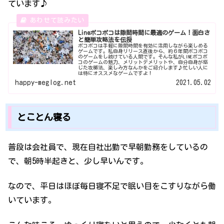
ています♪
Lineポコポコは隙間時間に最適のゲーム！面白さ
と簡単攻略法を伝授
ポコポコは手軽に隙間時間を有効に活用しながら楽しめる
ゲームです。私自身リリース直後から、約６年間ポコポコ
のゲームをし続けている人間です。そんな私がLINEポコポ
コのゲームの魅力、メリットデメリットや、自分自身が感
じた攻略法、楽しみ方なんかをご紹介します♪忙しい人に
は特にオススメなゲームですよ！
happy-meglog.net
2021.05.02
とことん寝る
普段は会社員で、現在自社出勤で早朝勤務をしているの
で、朝5時半起きと、少し早いんです。
なので、平日はほぼ毎日寝不足で眠い目をこすりながら働
いています。